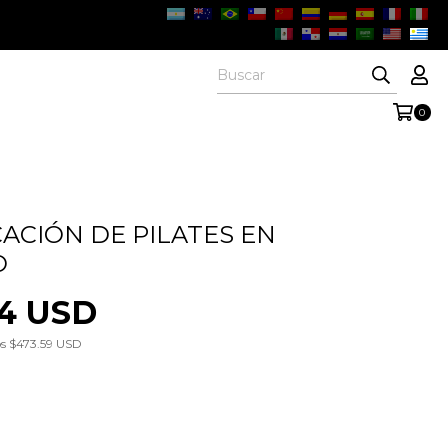
0
CACIÓN DE PILATES EN
O
04 USD
os
$473.59 USD