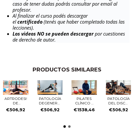
caso de tener dudas podrás consultar por email al
profesor.
Al finalizar el curso podés descargar
el
certificado
(tenés que haber completado todas las
lecciones).
Los videos NO se pueden descargar
por cuestiones
de derecho de autor.
PRODUCTOS SIMILARES
ARTRODESIS
PATOLOGÍA
PILATES
PATOLOGÍA
DE
DEGENERATIVA
CLÍNICO Y
DEL DISCO
CADERA
DE
NUTRICIÓN
INTERVERTEB
€506,92
€506,92
€1538,46
€506,92
RODILLA
FUNCIONAL
DE LA...